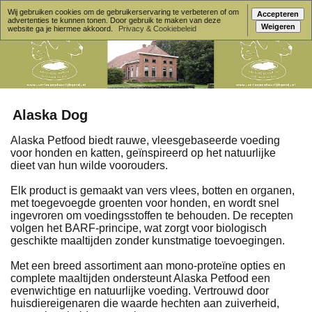
Wij gebruiken cookies om de gebruikerservaring te verbeteren of om
Accepteren
advertenties te kunnen tonen. Door gebruik te maken van deze
Weigeren
website ga je hiermee akkoord.
Privacy & Cookiebeleid
Alaska Dog
Alaska Petfood biedt rauwe, vleesgebaseerde voeding
voor honden en katten, geïnspireerd op het natuurlijke
dieet van hun wilde voorouders.
Elk product is gemaakt van vers vlees, botten en organen,
met toegevoegde groenten voor honden, en wordt snel
ingevroren om voedingsstoffen te behouden. De recepten
volgen het BARF-principe, wat zorgt voor biologisch
geschikte maaltijden zonder kunstmatige toevoegingen.
Met een breed assortiment aan mono-proteïne opties en
complete maaltijden ondersteunt Alaska Petfood een
evenwichtige en natuurlijke voeding. Vertrouwd door
huisdiereigenaren die waarde hechten aan zuiverheid,